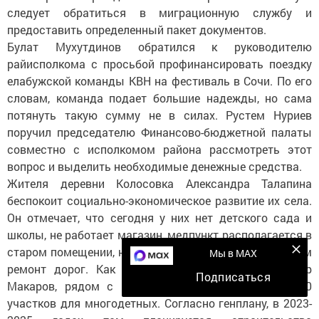
следует обратиться в миграционную службу и
предоставить определенный пакет документов.
Булат Мухутдинов обратился к руководителю
райисполкома с просьбой профинансировать поездку
елабужской команды КВН на фестиваль в Сочи. По его
словам, команда подает большие надежды, но сама
потянуть такую сумму не в силах. Рустем Нуриев
поручил председателю Финансово-бюджетной палаты
совместно с исполкомом района рассмотреть этот
вопрос и выделить необходимые денежные средства.
Жителя деревни Колосовка Александра Талапина
беспокоит социально-экономическое развитие их села.
Он отмечает, что сегодня у них нет детского сада и
школы, не работает магазин, медпункт располагается в
старом помещении, нет директора в клубе и необходим
Мы в MAX
ремонт дорог. Как объяснил глава поселения Петр
Подписаться
Макаров, рядом с Колосовкой выделено около 700
участков для многодетных. Согласно генплану, в 2023-