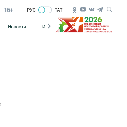
16+
РУС
ТАТ
Новости
Из зала суда
0