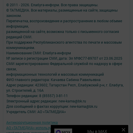
© 2011 - 2026. Елабуга-информ. Все права защищены.
© ТАТМЕДИА. Все материалы, размещенные на сайте, защищены
законом.
Перепечатка, воспроизведение и распространение в любом объеме
информации,
размещенной на сайте, возможна только с письменного согласия
редакций СМИ.
При поддержке Республиканского агентства по печати и массовым
коммуникациям.
Наименование СМИ: Елабуга-информ
№ записи о регистрации СМИ, дата: Эл №ФС77-89707 от 23.06.2025
СМИ зарегистрированно Федеральной службой по надзору в сфере
связи,
информационных технологий и массовых коммуникаций
ФИО главного редактора: Качаева Сабина Равильевна
Адрес редакции: 423602, Татарстан Респ., Елабужский р-н, г. Елабуга,
ул. Строителей, д. 16А
Телефон редакции: 8 (85557) 3-81-11
Электронный адрес редакции: new-kama@bk.ru
Для сообщений о фактах коррупции: new-kama@bk.ru
Учредитель СМИ: АО «ТАТМЕДИА»
Антикоррупционная политика
АО «ТАТМЕДИА» использует «cookie»
для персонализации сервисов и
Мы в MAX
удобства пользователей сайтом.