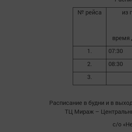
№ рейса
из 
время 
1.
07:30
2.
08:30
3.
Расписание в будни и в выход
ТЦ Мираж – Центральны
с/о «Н