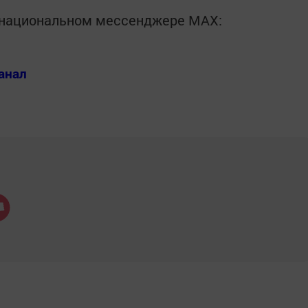
в национальном мессенджере MАХ:
анал