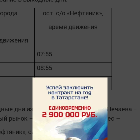
города
ост. с/о «Нефтяник»,
время движения
движения
07:55
08:55
17:30 (СНТ Сизовец)
ные дни из 4 мкр. по маршруту «Ул. Нечаева −
й рынок – Поликлиника – Поле чудес –
ефтяник», с/о «Сизовец»