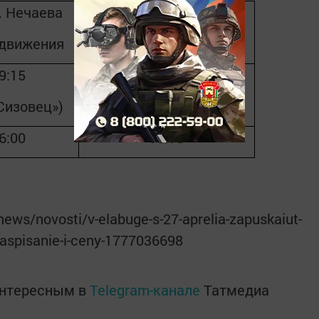
л. Нечаева
ост. с/о «Нефтяник»,
движения
время движения
9:15
09:30
Сизовец»)
6:00
16:15
news/novosti/v-elabuge-s-27-aprelia-zapuskaiut-
aspisanie-i-ceny-1777036698
интересным в
Telegram-канале
Татмедиа