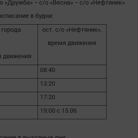
о «Дружба» − с/о «Весна» − с/о «Нефтяник»
асписание в будни:
 города
ост. с/о «Нефтяник»,
время движения
я движения
08:40
13:20
17:20
19:00 с 15.06
сание в выходные дни: