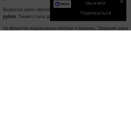
Мы в MAX
Выросла цена черного чая: плюс
4,2 рубля
, до
1 248,92
Подписаться
рубля
. Также стало дороже печенье.
Из фруктов подорожали яблоки и бананы. Средняя цена
яблок составила
133,20 рубля
, бананов —
141,32 рубля
.
Следите за самым важным и интересным в
Telegram-канале
Татмедиа
Читайте новости Татарстана в
национальном мессенджере MАХ:
https://max.ru/tatmedia
Подписывайтесь на наш
Дзен-канал