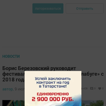
Отправить
Авторизоваться
НОВОСТИ
Борис Березовский руководит
фестивалем «Летние вечера в Елабуге» с
2018 года
автор,
9 июля 2026 - 14:21
428
0
0