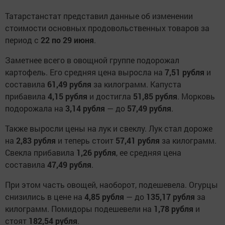
Татарстанстат представил данные об изменении
стоимости основных продовольственных товаров за
период с
22 по 29 июня
.
Заметнее всего в овощной группе подорожал
картофель. Его средняя цена выросла на
7,51 рубля
и
составила
61,49 рубля
за килограмм. Капуста
прибавила
4,15 рубля
и достигла
51,85 рубля
. Морковь
подорожала на
3,14 рубля
— до
57,49 рубля
.
Также выросли цены на лук и свеклу. Лук стал дороже
на
2,83 рубля
и теперь стоит
57,41 рубля
за килограмм.
Свекла прибавила
1,26 рубля
, ее средняя цена
составила
47,49 рубля
.
При этом часть овощей, наоборот, подешевела. Огурцы
снизились в цене на
4,85 рубля
— до
135,17 рубля
за
килограмм. Помидоры подешевели на
1,78 рубля
и
стоят
182,54 рубля
.