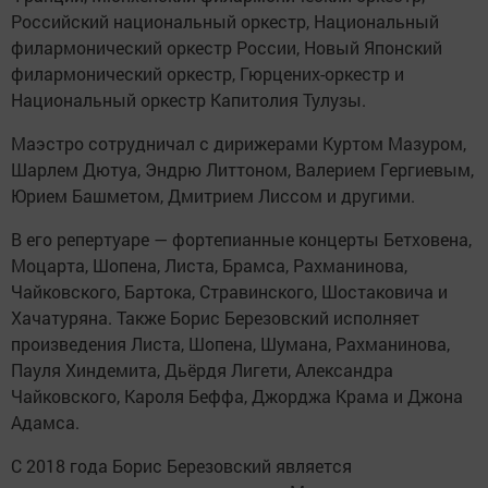
Российский национальный оркестр, Национальный
филармонический оркестр России, Новый Японский
филармонический оркестр, Гюрцених-оркестр и
Национальный оркестр Капитолия Тулузы.
Маэстро сотрудничал с дирижерами Куртом Мазуром,
Шарлем Дютуа, Эндрю Литтоном, Валерием Гергиевым,
Юрием Башметом, Дмитрием Лиссом и другими.
В его репертуаре — фортепианные концерты Бетховена,
Моцарта, Шопена, Листа, Брамса, Рахманинова,
Чайковского, Бартока, Стравинского, Шостаковича и
Хачатуряна. Также Борис Березовский исполняет
произведения Листа, Шопена, Шумана, Рахманинова,
Пауля Хиндемита, Дьёрдя Лигети, Александра
Чайковского, Кароля Беффа, Джорджа Крама и Джона
Адамса.
С 2018 года Борис Березовский является