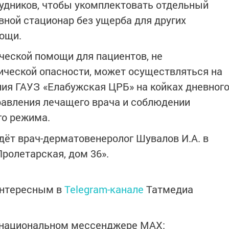
удников, чтобы укомплектовать отдельный
ной стационар без ущерба для других
ощи.
ческой помощи для пациентов, не
ческой опасности, может осуществляться на
ния ГАУЗ «Елабужская ЦРБ» на койках дневног
равления лечащего врача и соблюдении
го режима.
дёт врач-дерматовенеролог Шувалов И.А. в
Пролетарская, дом 36».
интересным в
Telegram-канале
Татмедиа
в национальном мессенджере MАХ: