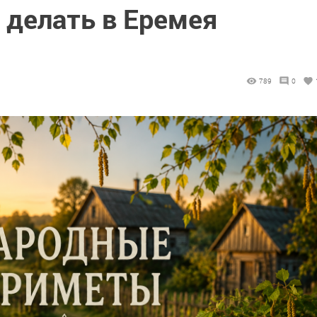
я делать в Еремея
789
0