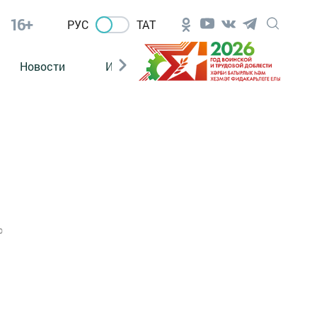
16+
РУС
ТАТ
Новости
Из зала суда
0