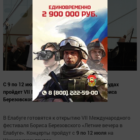
С 9 по 12 июля 2026 года на Шишкинских прудах
пройдет VII Международный фестиваль Бориса
Березовского «Летние вечера в Елабуге».
В Елабуге готовятся к открытию VII Международного
фестиваля Бориса Березовского «Летние вечера в
Елабуге». Концерты пройдут с
9 по 12 июля
на