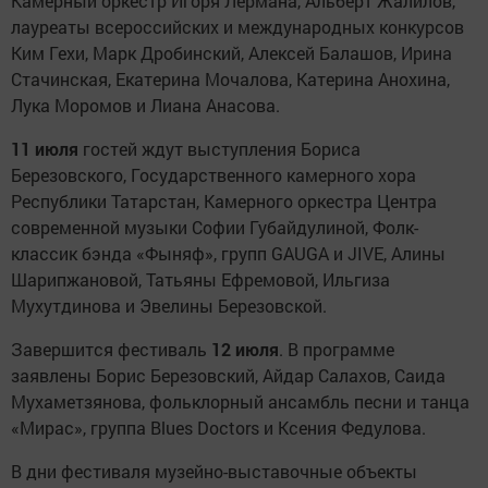
Камерный оркестр Игоря Лермана, Альберт Жалилов,
лауреаты всероссийских и международных конкурсов
Ким Гехи, Марк Дробинский, Алексей Балашов, Ирина
Стачинская, Екатерина Мочалова, Катерина Анохина,
Лука Моромов и Лиана Анасова.
11 июля
гостей ждут выступления Бориса
Березовского, Государственного камерного хора
Республики Татарстан, Камерного оркестра Центра
современной музыки Софии Губайдулиной, Фолк-
классик бэнда «Фыняф», групп GAUGA и JIVE, Алины
Шарипжановой, Татьяны Ефремовой, Ильгиза
Мухутдинова и Эвелины Березовской.
Завершится фестиваль
12 июля
. В программе
заявлены Борис Березовский, Айдар Салахов, Саида
Мухаметзянова, фольклорный ансамбль песни и танца
«Мирас», группа Blues Doctors и Ксения Федулова.
В дни фестиваля музейно-выставочные объекты