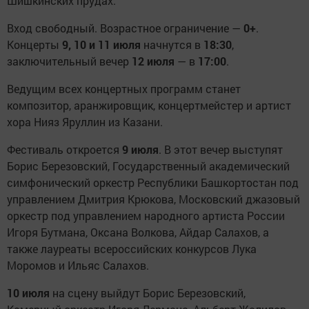
Шишкинских прудах.
Вход свободный. Возрастное ограничение —
0+
.
Концерты
9, 10 и 11 июля
начнутся в
18:30
,
заключительный вечер
12 июля
— в
17:00
.
Ведущим всех концертных программ станет
композитор, аранжировщик, концертмейстер и артист
хора Нияз Яруллин из Казани.
Фестиваль откроется
9 июля
. В этот вечер выступят
Борис Березовский, Государственный академический
симфонический оркестр Республики Башкортостан под
управлением Дмитрия Крюкова, Московский джазовый
оркестр под управлением народного артиста России
Игоря Бутмана, Оксана Волкова, Айдар Салахов, а
также лауреаты всероссийских конкурсов Лука
Моромов и Ильяс Салахов.
10 июля
на сцену выйдут Борис Березовский,