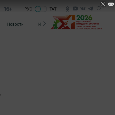
16+
РУС
ТАТ
Новости
Из зала суда
5