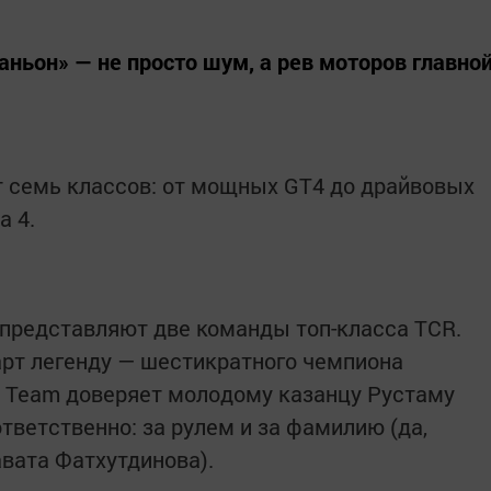
Каньон» — не просто шум, а рев моторов главно
 семь классов: от мощных GT4 до драйвовых
a 4.
представляют две команды топ-класса TCR.
тарт легенду — шестикратного чемпиона
G Team доверяет молодому казанцу Рустаму
ответственно: за рулем и за фамилию (да,
авата Фатхутдинова).