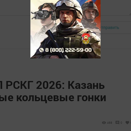
Отправить
Авторизоваться
П РСКГ 2026: Казань
ные кольцевые гонки
468
0