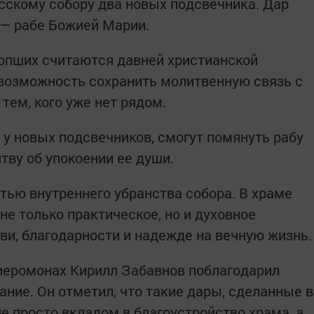
скому собору два новых подсвечника. Дар
 — рабе Божией Марии.
опших считаются давней христианской
возможность сохранить молитвенную связь с
тем, кого уже нет рядом.
 у новых подсвечников, смогут помянуть рабу
ву об упокоении ее души.
тью внутреннего убранства собора. В храме
не только практическое, но и духовное
ви, благодарности и надежде на вечную жизнь.
иеромонах Кирилл Забавнов поблагодарил
ние. Он отметил, что такие дары, сделанные в
е просто вкладом в благоустройство храма, а