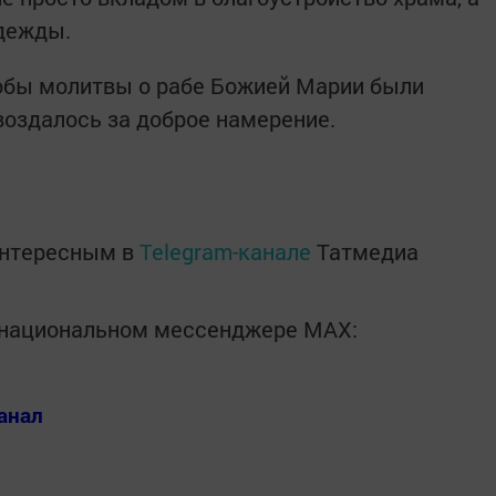
дежды.
тобы молитвы о рабе Божией Марии были
оздалось за доброе намерение.
интересным в
Telegram-канале
Татмедиа
в национальном мессенджере MАХ:
анал