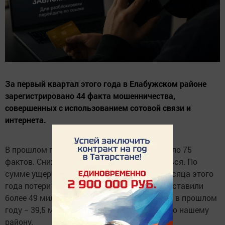
За первый квартал этого года в Елабужском районе
зарегистрировано 44 факта мошенничества,
совершенных с использованием сотовой связи и
интернета.
В прошлом году за аналогичный период было 75
фактов. Снижение налицо, но рано радоваться. По
сумме ущерба картина обратная. За три месяца этого
года потери от мошеннических действий составили
более 49 миллионов рублей. Для сравнения: в прошлом
году − 39,5 миллиона рублей. И это только по нашему
району.