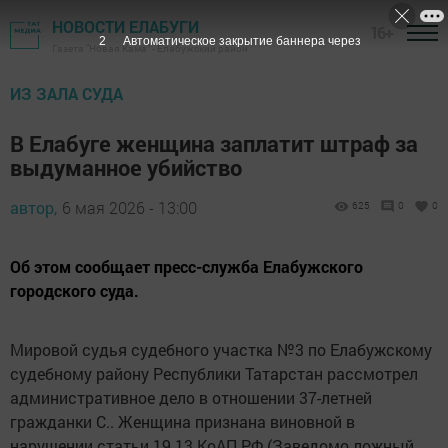
НОВОСТИ ЕЛАБУГИ
16+
1
Автоматическое закрытие баннера через
Газета "Новая Кама" - Елабужский район
ИЗ ЗАЛА СУДА
В Елабуге женщина заплатит штраф за
выдуманное убийство
автор,
6 мая 2026 - 13:00
625
0
0
Об этом сообщает пресс-служба Елабужского
городского суда.
Мировой судья судебного участка №3 по Елабужскому
судебному району Республики Татарстан рассмотрел
административное дело в отношении 37-летней
гражданки С.. Женщина признана виновной в
нарушении статьи 19.13 КоАП РФ (Заведомо ложный