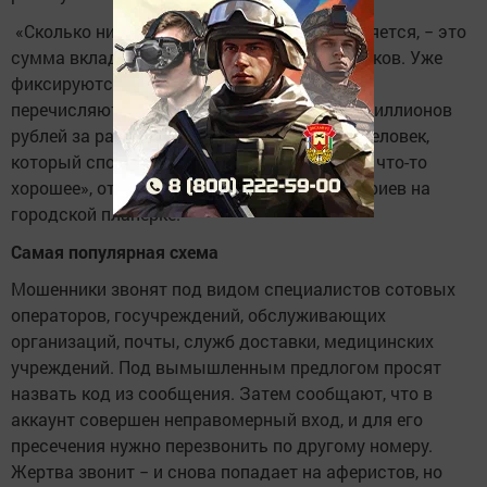
«Сколько ни говори, единственное, что меняется, − это
сумма вклада населения в «дело» мошенников. Уже
фиксируются случаи, когда наши граждане
перечисляют злоумышленникам более 10 миллионов
рублей за раз. Каждую неделю находится человек,
который спонсирует аферистов. Вряд ли на что-то
хорошее», отметил глава района Рустем Нуриев на
городской планерке.
Самая популярная схема
Мошенники звонят под видом специалистов сотовых
операторов, госучреждений, обслуживающих
организаций, почты, служб доставки, медицинских
учреждений. Под вымышленным предлогом просят
назвать код из сообщения. Затем сообщают, что в
аккаунт совершен неправомерный вход, и для его
пресечения нужно перезвонить по другому номеру.
Жертва звонит − и снова попадает на аферистов, но