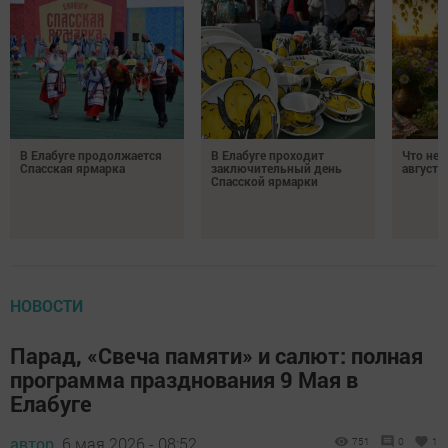
В Елабуге продолжается
В Елабуге проходит
Что нел
Спасская ярмарка
заключительный день
августа
Спасской ярмарки
НОВОСТИ
Парад, «Свеча памяти» и салют: полная
программа празднования 9 Мая в
Елабуге
автор,
6 мая 2026 - 08:52
751
0
1